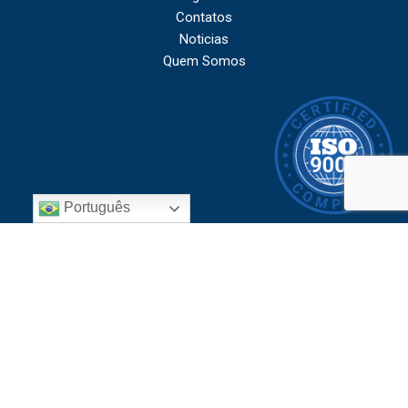
Contatos
Noticias
Quem Somos
Português
Copyright © 2026 - Safetline Equipamentos de Segurança Ltda - CNPJ Nº
45.750.411/0001-32
Localização: Rod. Jornalista Francisco Aguirre Proença (SP 101) km 13,2 –
Chácaras Assay – 13.188-900 – Hortolândia – SP – Brasil