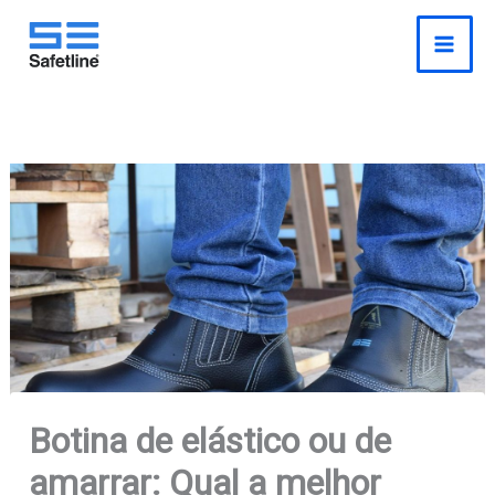
o
Pesquisar
Ir
conteúdo
para
o
conteúdo
Botina de elástico ou de
amarrar: Qual a melhor