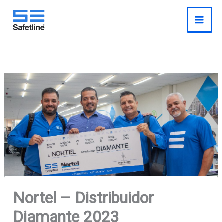
o
Pesquisar
Ir
conteúdo
para
o
conteúdo
Nortel – Distribuidor
Diamante 2023