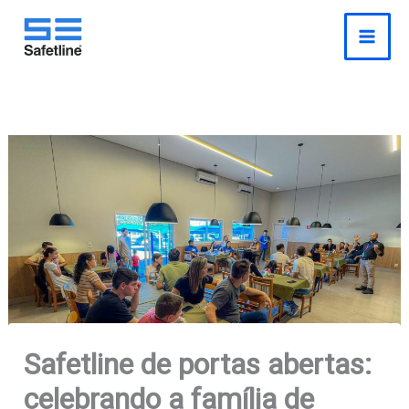
o
Pesquisar
Ir
conteúdo
para
o
conteúdo
Safetline de portas abertas:
celebrando a família de