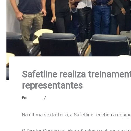
Safetline realiza treinamen
representantes
Por
Safetline
/
janeiro 14, 2026
Na última sexta-feira, a Safetline recebeu a equi
O Diretor Comercial, Hugo Smilgys realizou um t