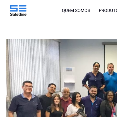
o
Ir
conteúdo
QUEM SOMOS
PRODUT
para
o
conteúdo