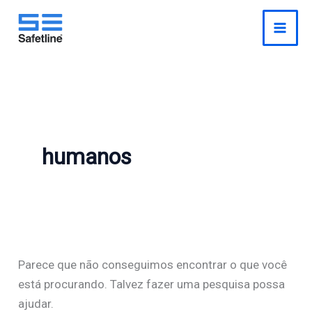
o
Pesquisar
Ir
conteúdo
por:
para
o
conteúdo
humanos
Parece que não conseguimos encontrar o que você
está procurando. Talvez fazer uma pesquisa possa
ajudar.