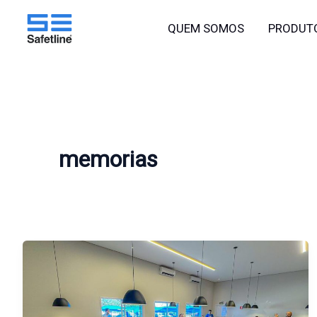
o
Ir
conteúdo
QUEM SOMOS
PRODUT
para
o
conteúdo
memorias