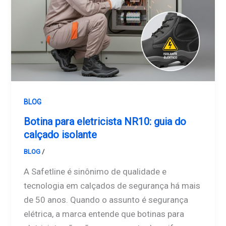
BLOG
Botina para eletricista NR10: guia do
calçado isolante
BLOG
/
Safetline
A Safetline é sinônimo de qualidade e
tecnologia em calçados de segurança há mais
de 50 anos. Quando o assunto é segurança
elétrica, a marca entende que botinas para