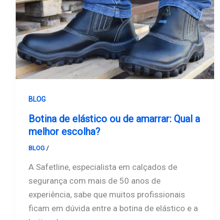
BLOG
Botina de elástico ou de amarrar: Qual a
melhor escolha?
BLOG
/
Safetline
A Safetline, especialista em calçados de
segurança com mais de 50 anos de
experiência, sabe que muitos profissionais
ficam em dúvida entre a botina de elástico e a