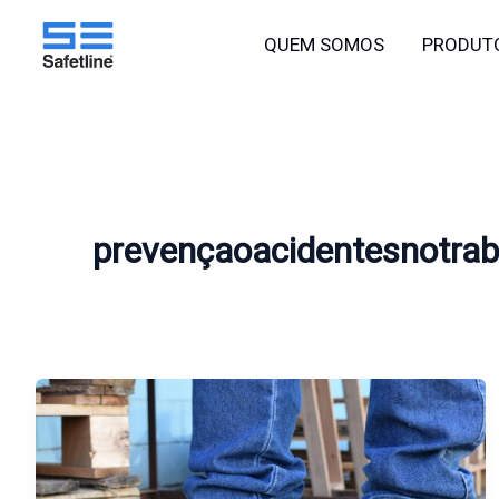
o
Ir
conteúdo
QUEM SOMOS
PRODUT
para
o
conteúdo
prevençaoacidentesnotrab