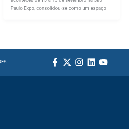
aconteceu de 13 a 15 de setembro na São
Paulo Expo, consolidou-se como um espaço
DES