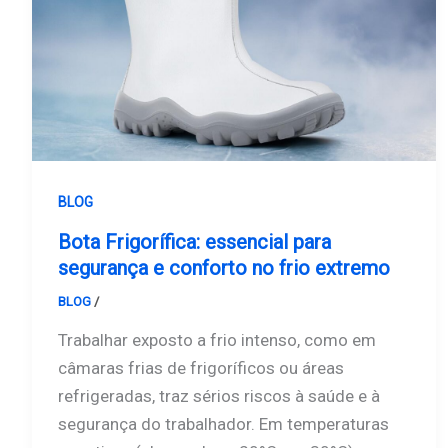
BLOG
Bota Frigorífica: essencial para
segurança e conforto no frio extremo
BLOG
/
Safe
Trabalhar exposto a frio intenso, como em
câmaras frias de frigoríficos ou áreas
refrigeradas, traz sérios riscos à saúde e à
segurança do trabalhador. Em temperaturas