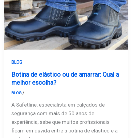
BLOG
Botina de elástico ou de amarrar: Qual a
melhor escolha?
BLOG
/
Safetline
A Safetline, especialista em calçados de
segurança com mais de 50 anos de
experiência, sabe que muitos profissionais
ficam em dúvida entre a botina de elástico e a