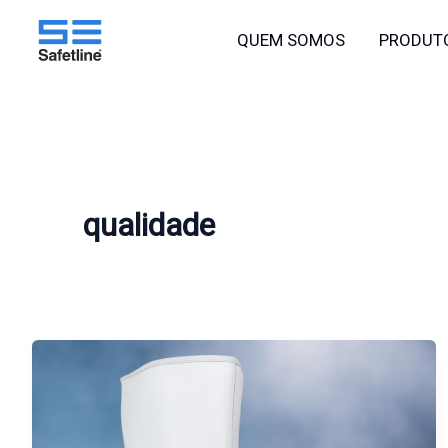
o
Ir
conteúdo
QUEM SOMOS
PRODUT
para
o
conteúdo
qualidade