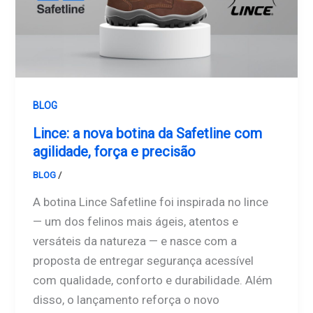
BLOG
Lince: a nova botina da Safetline com
agilidade, força e precisão
BLOG
/
Safetline
A botina Lince Safetline foi inspirada no lince
— um dos felinos mais ágeis, atentos e
versáteis da natureza — e nasce com a
proposta de entregar segurança acessível
com qualidade, conforto e durabilidade. Além
disso, o lançamento reforça o novo