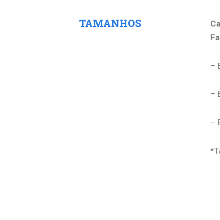
TAMANHOS
Ca
Fa
– 
– 
– 
*T