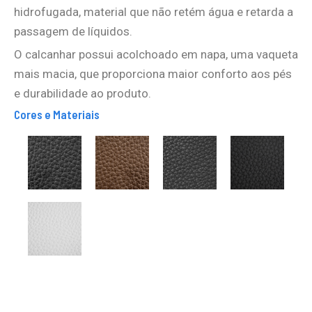
hidrofugada, material que não retém água e retarda a
passagem de líquidos.
O calcanhar possui acolchoado em napa, uma vaqueta
mais macia, que proporciona maior conforto aos pés
e durabilidade ao produto.
Cores e Materiais
VAQUETA
VAQUETA
VAQUETA
VAQUETA
HIDROFUGADA
HIDROFUGADA
FLOATER
HIDROFUGA
PRETA
MARROM
PRETA
E
EMBORACHA
PRETA
VAQUETA
HIDROFUGADA
BRANCA