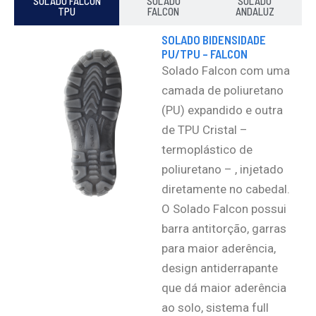
SOLADO FALCON
SOLADO
SOLADO
TPU
FALCON
ANDALUZ
SOLADO BIDENSIDADE
PU/TPU – FALCON
Solado Falcon com uma
camada de poliuretano
(PU) expandido e outra
de TPU Cristal –
termoplástico de
poliuretano – , injetado
diretamente no cabedal.
O Solado Falcon possui
barra antitorção, garras
para maior aderência,
design antiderrapante
que dá maior aderência
ao solo, sistema full