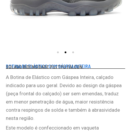
BOTINA DE ELÁSTICO COM GÁSPEA INTEIRA
SOLADO BIDENSIDADE PU/TPU FALCON
A Botina de Elástico com Gáspea Inteira, calçado
indicado para uso geral. Devido ao design da gáspea
(peça frontal do calçado) ser sem emendas, traduz
em menor penetração de água, maior resistência
contra respingos de solda e também à abrasividade
nesta região.
Este modelo é confeccionado em vaqueta