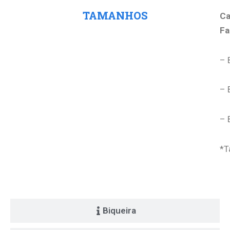
TAMANHOS
Ca
Fa
– 
– 
– 
*T
Biqueira