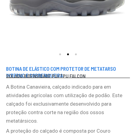
BOTINA DE ELÁSTICO COM PROTETOR DE METATARSO
INTERNO E SOBREBIQUEIRA
SOLADO BIDENSIDADE PU/TPU FALCON
A Botina Canavieira, calçado indicado para em
atividades agrícolas com utilização de podão. Este
calçado foi exclusivamente desenvolvido para
proteção contra corte na região dos ossos
metatársicos.
A proteção do calçado é composta por Couro