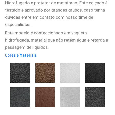
Hidrofugado e protetor de metatarso. Este calçado é
testado e aprovado por grandes grupos, caso tenha
dúvidas entre em contato com nosso time de
especialistas.
Este modelo é confeccionado em vaqueta
hidrofugada, material que não retém água e retarda a
passagem de líquidos.
Cores e Materiais
VAQUETA
VAQUETA
VAQUETA
VAQUETA
HIDROFUGADA
HIDROFUGADA
HIDROFUGADA
HIDROFUGA
PRETA
MARROM
BRANCA
E
EMBORACHA
PRETA
MICROFIBRA
MICROFIBRA
MICROFIBRA
VAQUETA