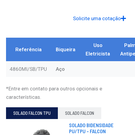
PRETA
MARROM
BRANCA
FLOATER
PRETA
Solicite uma cotação
Uso
Palm
Referência
Biqueira
Eletricista
Antip
4860MI/SB/TPU
Aço
*Entre em contato para outros opcionais e
características.
SOLADO FALCON TPU
SOLADO FALCON
SOLADO BIDENSIDADE
PU/TPU – FALCON