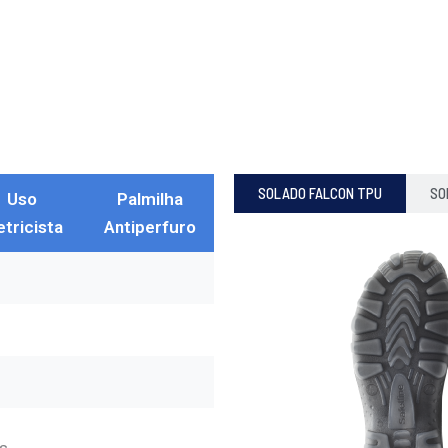
SOLADO FALCON TPU
SO
Uso
Palmi­lha
etricista
Antiperfuro
s.