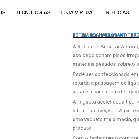
OS
TECNOLOGIAS
LOJA VIRTUAL
NOTICIAS
BOTINA DE AMARRAR ANTITOR
SOLADO BIDENSIDADE PU/TPU 
A Botina de Amarrar Antitor
uso onde se tem pisos irreg
materiais pesados sobre o p
Pode ser confeccionada em 
retarda a passagem de líquid
água e à passagem de líquid
A lingueta acolchoada tipo 
interior do calçado. A parte
uma vaqueta mais macia, que
produto.
Com o fechamento com ataca