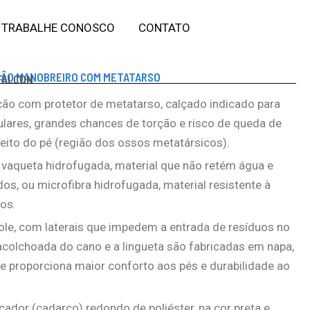
TRABALHE CONOSCO
CONTATO
ÇÃO MANOBREIRO COM METATARSO
FALCON
ção com protetor de metatarso, calçado indicado para
ulares, grandes chances de torção e risco de queda de
eito do pé (região dos ossos metatársicos).
vaqueta hidrofugada, material que não retém água e
os, ou microfibra hidrofugada, material resistente à
os.
fole, com laterais que impedem a entrada de resíduos no
 acolchoada do cano e a lingueta são fabricadas em napa,
 proporciona maior conforto aos pés e durabilidade ao
dor (cadarço) redondo de poliéster, na cor preta e