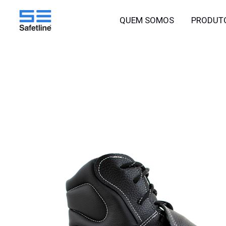
o
Ir
conteúdo
QUEM SOMOS
PRODUT
para
o
conteúdo