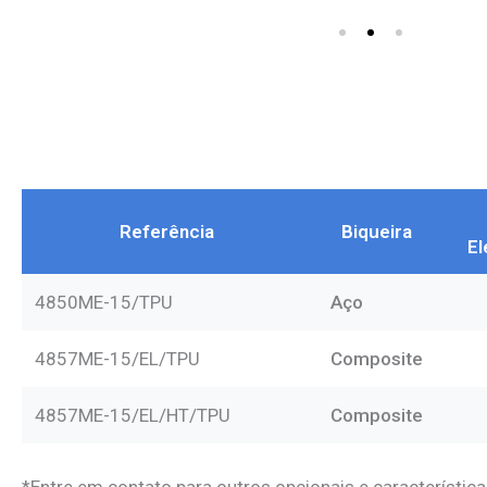
Referência
Biqueira
El
4850ME-15/TPU
Aço
4857ME-15/EL/TPU
Composite
4857ME-15/EL/HT/TPU
Composite
*Entre em contato para outros opcionais e característica