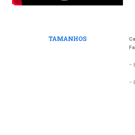
Tamanho
TAMANHOS
Ca
Fa
– 
– 