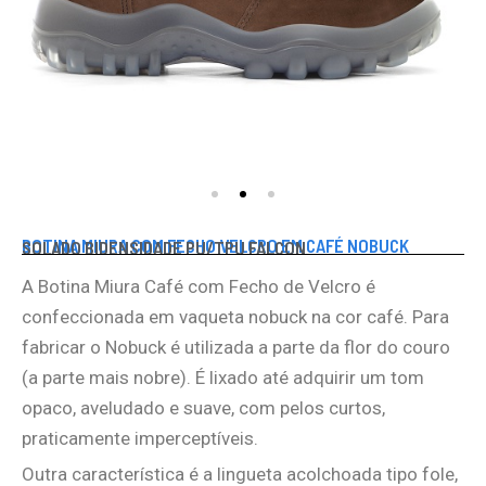
BOTINA MIURA COM FECHO VELCRO EM CAFÉ NOBUCK
SOLADO BIDENSIDADE PU/TPU FALCON
A Botina Miura Café com Fecho de Velcro é
confeccionada em vaqueta nobuck na cor café. Para
fabricar o Nobuck é utilizada a parte da flor do couro
(a parte mais nobre). É lixado até adquirir um tom
opaco, aveludado e suave, com pelos curtos,
praticamente imperceptíveis.
Outra característica é a lingueta acolchoada tipo fole,