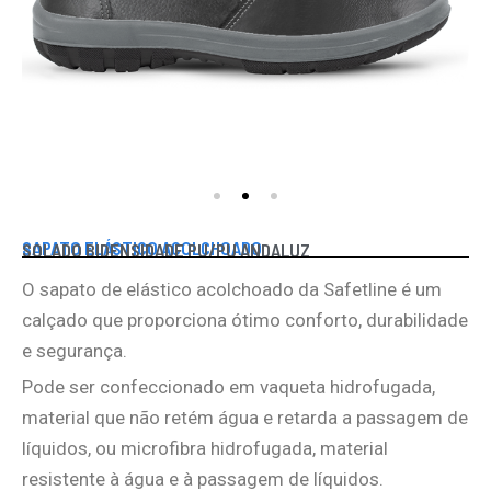
SAPATO ELÁSTICO ACOLCHOADO
SOLADO BIDENSIDADE PU/PU ANDALUZ
O sapato de elástico acolchoado da Safetline é um
calçado que proporciona ótimo conforto, durabilidade
e segurança.
Pode ser confeccionado em vaqueta hidrofugada,
material que não retém água e retarda a passagem de
líquidos, ou microfibra hidrofugada, material
resistente à água e à passagem de líquidos.