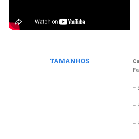
Tamanho
TAMANHOS
Ca
Fa
– 
– 
– 