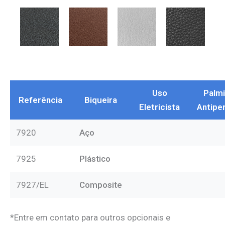
VAQUETA
VAQUETA
VAQUETA
VAQUETA
HIDROFUGADA
HIDROFUGADA
HIDROFUGADA
HIDROFUGA
PRETA
MARROM
BRANCA
E
EMBORACHA
PRETA
MICROFIBRA
MICROFIBRA
MICROFIBRA
VAQUETA
PRETA
MARROM
BRANCA
FLOATER
PRETA
Uso
Palmi
Referência
Biqueira
Eletricista
Antipe
7920
Aço
7925
Plástico
7927/EL
Composite
*Entre em contato para outros opcionais e